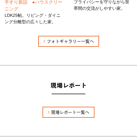
こんにちは！リフォーム課、野田です！先日弊社で新築を建
手すり新設 ●ハウスクリー
プライバシーを守りながら世
てていただいたお宅に、...
帯間の交流がしやすい家。
ニング
LDK25帖。リビング・ダイニ
ング分離型の広々した家。
2019/05/06
所沢で内装工事
フォトギャラリー一覧へ
こんにちは！リフォーム課、野田です！気づけばもう5月6日
とゴールデンウィークも...
2019/04/29
階段手すりの設置
現場レポート
こんにちは！リフォーム課、野田です！先日、お客様よりお
声掛けいただきご自宅の...
2019/04/22
現場レポート一覧へ
屋根棟板金補修
こんにちは！リフォーム課、野田です！4月も気づけば後半
とあっという間にゴールデ...