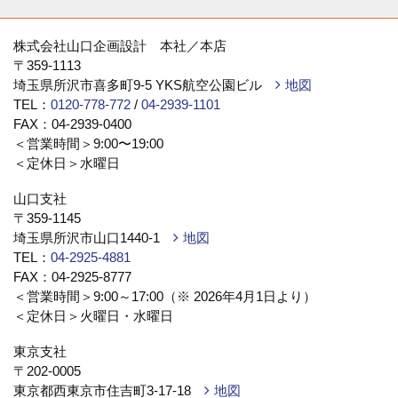
2019/03/25
瓦屋根のメンテナンス
株式会社山口企画設計 本社／本店
〒359-1113
こんにちは！リフォーム課野田です！先日、屋根の瓦が落ち
埼玉県所沢市喜多町9-5 YKS航空公園ビル
地図
ているということでお問...
TEL：
0120-778-772
/
04-2939-1101
FAX：04-2939-0400
2019/03/18
＜営業時間＞9:00〜19:00
春の訪れ
＜定休日＞水曜日
こんにちは！リフォーム課、野田です！気づけば３月も残す
山口支社
ところあと２週間となに...
〒359-1145
埼玉県所沢市山口1440-1
地図
TEL：
04-2925-4881
2019/03/11
FAX：04-2925-8777
本社ショールームより
＜営業時間＞9:00～17:00（※ 2026年4月1日より）
こんにちは！リフォーム課、野田です！関東でも本格的な花
＜定休日＞火曜日・水曜日
粉の飛散の季節になり、...
東京支社
〒202-0005
2019/03/04
東京都西東京市住吉町3-17-18
地図