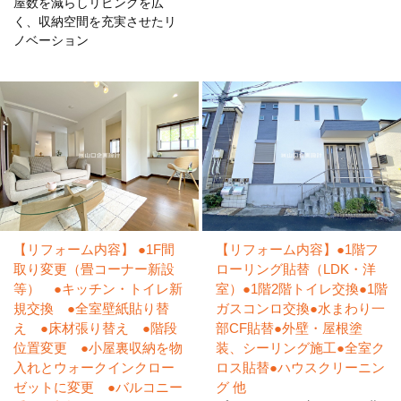
屋数を減らしリビングを広
ジプトーン施工
く、収納空間を充実させたリ
こんにちは！リフォーム課、野田です！最近では日中の最高
ノベーション
気温は関東で３０度を超...
2019/05/28
中野店でガラスフィルム施工
こんにちは！リフォーム課、野田です！先日、中野店の一部
改装に伴い１Ｆ事務所に...
2019/05/21
【リフォーム内容】 ●1F間
【リフォーム内容】●1階フ
ポストの部品交換
取り変更（畳コーナー新設
ローリング貼替（LDK・洋
こんにちは！リフォーム課、野田です！先日集合ポストのダ
等） ●キッチン・トイレ新
室）●1階2階トイレ交換●1階
イヤルが見えづらいとい...
規交換 ●全室壁紙貼り替
ガスコンロ交換●水まわり一
え ●床材張り替え ●階段
部CF貼替●外壁・屋根塗
位置変更 ●小屋裏収納を物
装、シーリング施工●全室ク
2019/05/14
入れとウォークインクロー
ロス貼替●ハウスクリーニン
扉を開けると
ゼットに変更 ●バルコニー
グ 他