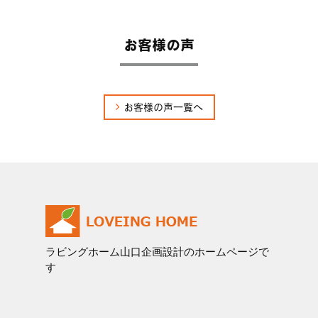
2019/04/15
お客様の声
外構工事
こんにちは！リフォーム課、野田です！今回は同じリフォー
ム課の宮永が外構工事を...
お客様の声一覧へ
2019/04/08
リクシルリフォームフェア
こんにちは！リフォーム課、野田です！先日ブログでも掲載
しておりましたがリクシ...
2019/04/01
新年度
ラビングホーム山口企画設計のホームページで
す
こんにちは！リフォーム課、野田です！今日から新年度がは
じまりましたね。本日...