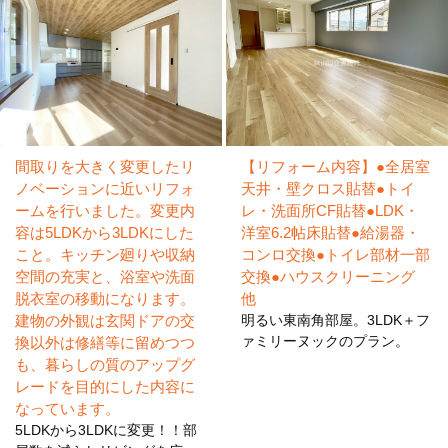
2019/06/26
和室の床工事
こんにちは！リフォーム課、野田です！！先日、木造戸建て
のお住まいで畳をフロー...
2019/06/18
間取りを大きく変更したリ
【リフォーム内容】●全居室
トイレのリフォーム
ノベーションに近いリフォ
天井・壁クロス貼替●トイ
ームを行いました。変更内
レ・洗面所CF貼替●LDK・
こんにちは！リフォーム課、野田です！先日トイレの簡単な
容は5LDKから3LDKにした
洋室6.2帖床貼替●給湯器・
リフォーム工事をさせて...
こと。キッチン廻りや収納
コンロ交換●トイレ部材一部
空間の充実と、浴室や洗面
交換●ハウスクリーニング
2019/06/12
脱衣室の移動になります。
他
トイレの補修
建物の外観は玄関ドアの交
明るい東南角部屋。3LDK＋フ
ァミリーヌックのプラン。
換以外は修繕等に留めつつ
こんにちは！リフォーム課、野田です！気づけばもう６月と
も、暮らしの質のアップグ
先日早くも梅雨入りの発...
レードを目的にした内容に
なっています。
5LDKから3LDKに変更！！部
2019/06/04